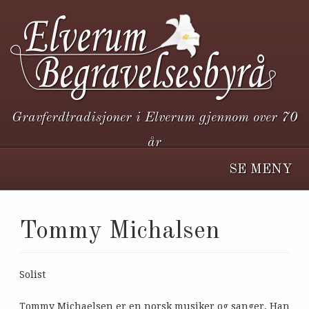
Gravferdtradisjoner i Elverum gjennom over 70
år
SE MENY
Tommy Michalsen
Solist
Tommy Michaelsen er en norsk musiker og sanger. Han