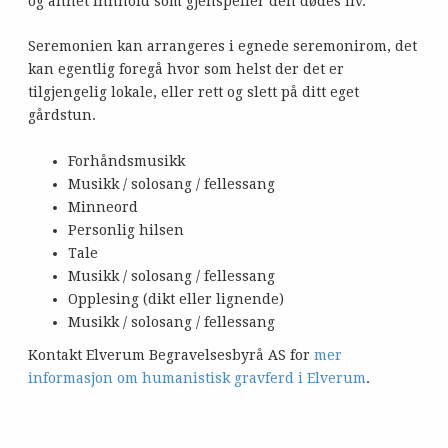
og annet innhold som gjenspeiler den dødes liv.
Seremonien kan arrangeres i egnede seremonirom, det
kan egentlig foregå hvor som helst der det er
tilgjengelig lokale, eller rett og slett på ditt eget
gårdstun.
Forhåndsmusikk
Musikk / solosang / fellessang
Minneord
Personlig hilsen
Tale
Musikk / solosang / fellessang
Opplesing (dikt eller lignende)
Musikk / solosang / fellessang
Kontakt Elverum Begravelsesbyrå AS for
mer
informasjon om humanistisk gravferd i Elverum
.