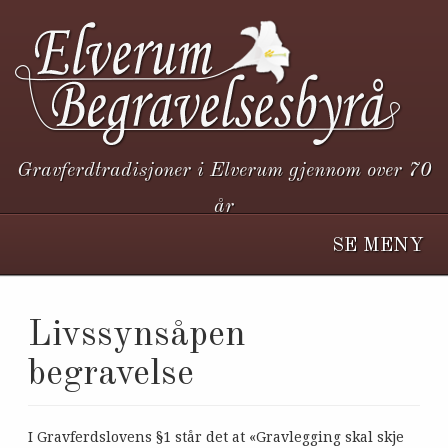
Gravferdtradisjoner i Elverum gjennom over 70
år
SE MENY
Livssynsåpen
begravelse
I Gravferdslovens §1 står det at «Gravlegging skal skje