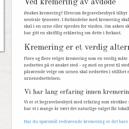
Ved kremering av avdøde
Ønskes kremering? Elverum Begravelsesbyrå tilbyr
sentrale tjenester. I forbindelse med kremering skal
skal i en urne eller spredes for vinden. Om asken sk
har gitt en skriftlig erklæring om dette i forkant.
Kremering er et verdig altern
Flere og flere velger kremering som en verdig måte 
nedsettes på et ønsket sted – og med en prest til st
pårørende velge om urnen skal nedsettes i stillhet 
urnenedsettelsen.
Vi har lang erfaring innen kremeri
Vi er et begravelsesbyrå med erfaring som strekker s
har vi i mange år vært det naturlige valget får loka
Har du spørsmål vedrørende kremering er det bare å