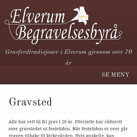
Gravferdtradisjoner i Elverum gjennom over 70
år
SE MENY
Gravsted
Alle har rett til fri grav i 20 år. Etterlatte har råderett
over gravstedet ut festetiden. Når festetiden er over går
graven tilbake til kirkegården. Hvis ønskelig, kan