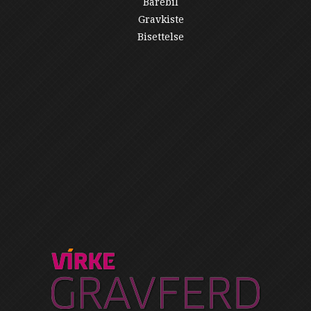
Bårebil
Gravkiste
Bisettelse