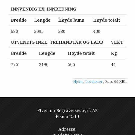
INNVENDIG EX. INNREDNING
Bredde
Lengde
Høyde bunn
Høyde totalt
680
2095
280
430
UTVENDIG INKL. TREHANDTAK OG LABB
VEKT
Bredde
Lengde
Høyde totalt
Kg
775
2190
505
44
Hjem
/
Produkter
/
Furu 66 XBL
Elverum Begravelsesbyrå AS
Elsmo Dahl
Adresse: