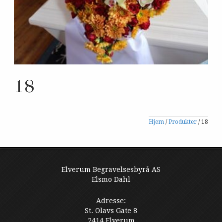
18
Hjem
/
Produkter
/
18
Elverum Begravelsesbyrå AS
Elsmo Dahl
Adresse:
St. Olavs Gate 8
2414 Elverum