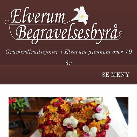
Gravferdtradisjoner i Elverum gjennom over 70
år
SE MENY