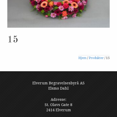
15
Hjem
/
Produkter
/
15
Elverum Begravelsesbyrå AS
Elsmo Dahl
Adresse:
St. Olavs Gate 8
2414 Elverum