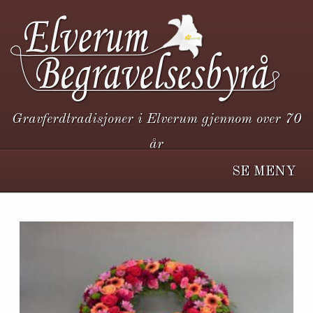
Gravferdtradisjoner i Elverum gjennom over 70
år
SE MENY